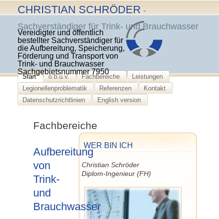
Skip
CHRISTIAN SCHRÖDER
-
to
Sachverständiger für Trink- und Brauchwasser
content
Vereidigter und öffentlich
bestellter Sachverständiger für
die Aufbereitung, Speicherung,
Förderung und Transport von
Trink- und Brauchwasser
Sachgebietsnummer 7950
Start
ö.b.u.v.
Fachbereiche
Leistungen
Legionellenproblematik
Referenzen
Kontakt
Datenschutzrichtlinien
English version
Fachbereiche
WER BIN ICH
Aufbereitung
von
Christian Schröder
Diplom-Ingenieur (FH)
Trink-
und
Brauchwasser