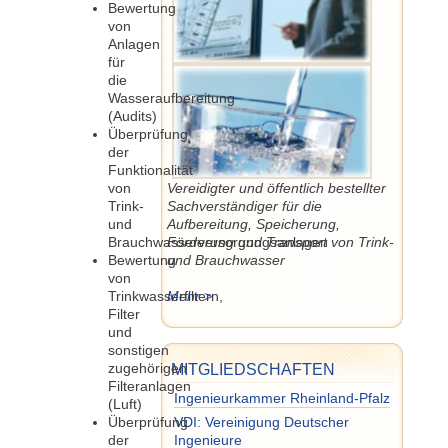
Bewertung
von
Anlagen
für
die
Wasseraufbereitung
(Audits)
Überprüfung
der
Funktionalität
von
Vereidigter und öffentlich bestellter
Trink-
Sachverständiger für die
und
Aufbereitung, Speicherung,
Brauchwasserversorgungsanlagen
Förderung und Transport von Trink-
Bewertung
und Brauchwasser
von
Trinkwasserfiltern,
Mehr >
Filter
und
sonstigen
zugehörigen
MITGLIEDSCHAFTEN
Filteranlagen
Ingenieurkammer Rheinland-Pfalz
(Luft)
Überprüfung
VDI: Vereinigung Deutscher
der
Ingenieure