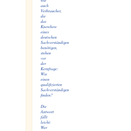
wie
auch
Verbraucher,
die
das
Knowhow
eines
deutschen
Sachverständigen
benötigen,
stehen
vor
der
Kernfrage:
Wie
einen
qualifizierten
Sachverständigen
finden?
Die
Antwort
fällt
leicht:
Wer