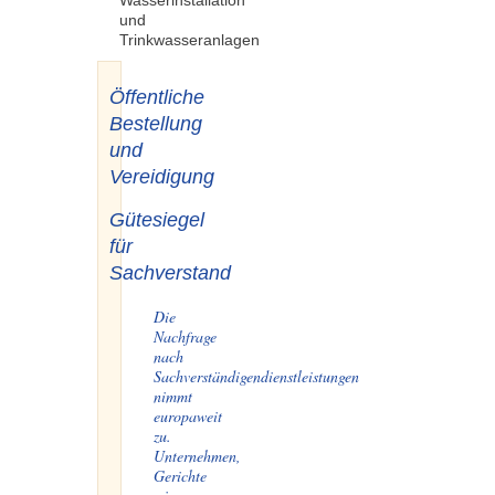
Wasserinstallation
und
Trinkwasseranlagen
Öffentliche
Bestellung
und
Vereidigung
Gütesiegel
für
Sachverstand
Die
Nachfrage
nach
Sachverständigendienstleistungen
nimmt
europaweit
zu.
Unternehmen,
Gerichte