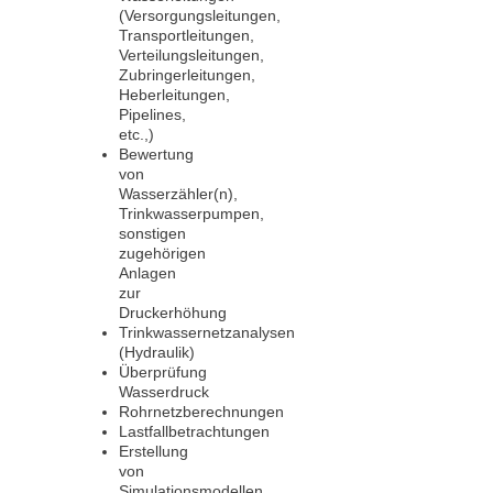
(Versorgungsleitungen,
Transportleitungen,
Verteilungsleitungen,
Zubringerleitungen,
Heberleitungen,
Pipelines,
etc.,)
Bewertung
von
Wasserzähler(n),
Trinkwasserpumpen,
sonstigen
zugehörigen
Anlagen
zur
Druckerhöhung
Trinkwassernetzanalysen
(Hydraulik)
Überprüfung
Wasserdruck
Rohrnetzberechnungen
Lastfallbetrachtungen
Erstellung
von
Simulationsmodellen