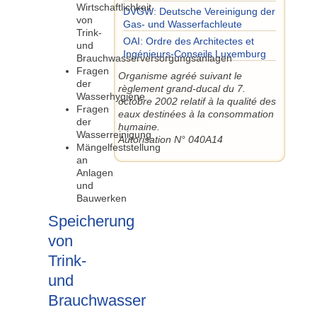
Wirtschaftlichkeit
DVGW: Deutsche Vereinigung der
von
Gas- und Wasserfachleute
Trink-
OAI: Ordre des Architectes et
und
Ingénieurs-Conseils Luxemburg
Brauchwasserversorgungsanlagen
Fragen
Organisme agréé suivant le
der
règlement grand-ducal du 7.
Wasserhygiene
octobre 2002 relatif à la qualité des
Fragen
eaux destinées à la consommation
der
humaine.
Wasserreinigung
Autorisation N° 040A14
Mängelfeststellung
an
Anlagen
und
Bauwerken
Speicherung
von
Trink-
und
Brauchwasser