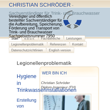
Skip
CHRISTIAN SCHRÖDER
-
to
Sachverständiger für Trink- und Brauchwasser
content
Vereidigter und öffentlich
bestellter Sachverständiger für
die Aufbereitung, Speicherung,
Förderung und Transport von
Trink- und Brauchwasser
Sachgebietsnummer 7950
Start
ö.b.u.v.
Fachbereiche
Leistungen
Legionellenproblematik
Referenzen
Kontakt
Datenschutzrichtlinien
English version
Legionellenproblematik
WER BIN ICH
Hygiene
in
Christian Schröder
Diplom-Ingenieur (FH)
Trinkwasserinstallationen
Erstellung
von