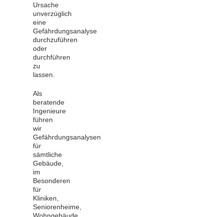
Ursache
unverzüglich
eine
Gefährdungsanalyse
durchzuführen
oder
durchführen
zu
lassen.
Als
beratende
Ingenieure
führen
wir
Gefährdungsanalysen
für
sämtliche
Gebäude,
im
Besonderen
für
Kliniken,
Seniorenheime,
Wohngebäude,