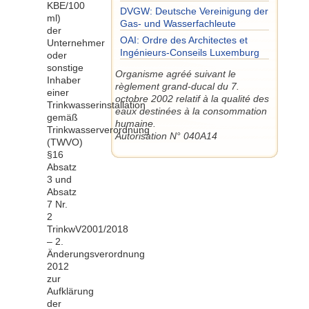
KBE/100
DVGW: Deutsche Vereinigung der
ml)
Gas- und Wasserfachleute
der
OAI: Ordre des Architectes et
Unternehmer
Ingénieurs-Conseils Luxemburg
oder
sonstige
Organisme agréé suivant le
Inhaber
règlement grand-ducal du 7.
einer
octobre 2002 relatif à la qualité des
Trinkwasserinstallation
eaux destinées à la consommation
gemäß
humaine.
Trinkwasserverordnung
Autorisation N° 040A14
(TWVO)
§16
Absatz
3 und
Absatz
7 Nr.
2
TrinkwV2001/2018
– 2.
Änderungsverordnung
2012
zur
Aufklärung
der