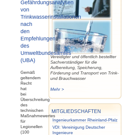
Gefährdungsanalysen
von
Trinkwasserinstallationen
nach
den
Empfehlungen
des
Umweltbundesamtes
Vereidigter und öffentlich bestellter
(UBA)
Sachverständiger für die
Aufbereitung, Speicherung,
Gemäß
Förderung und Transport von Trink-
geltendem
und Brauchwasser
Recht
hat
Mehr >
bei
Überschreitung
des
technischen
MITGLIEDSCHAFTEN
Maßnahmewertes
Ingenieurkammer Rheinland-Pfalz
für
Legionellen
VDI: Vereinigung Deutscher
(100
Ingenieure