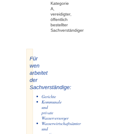
Kategorie
A,
vereidigter,
öffentlich
bestellter
Sachverständiger
Für
wen
arbeitet
der
Sachverständige:
Gerichte
Kommunale
und
private
Wasserversorger
Wasserwirtschaftsämter
und