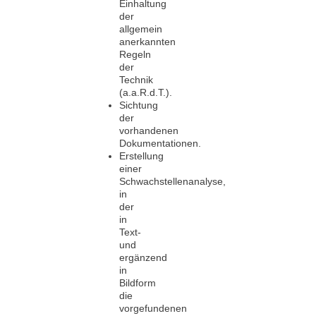
Einhaltung
der
allgemein
anerkannten
Regeln
der
Technik
(a.a.R.d.T.).
Sichtung
der
vorhandenen
Dokumentationen.
Erstellung
einer
Schwachstellenanalyse,
in
der
in
Text-
und
ergänzend
in
Bildform
die
vorgefundenen