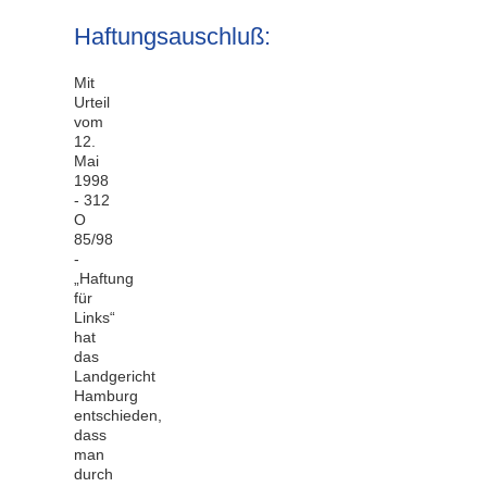
Haftungsauschluß:
Mit
Urteil
vom‭
‬12.‭
‬Mai‭
‬1998‭
‬-‭ ‬312‭
‬O‭
‬85/98‭
‬-‭
„‬Haftung
für
Links‭“
‬hat
das
Landgericht
Hamburg
entschieden,‭
‬dass
man
durch