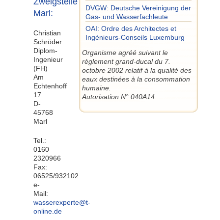
Zweigstelle
DVGW: Deutsche Vereinigung der
Marl:
Gas- und Wasserfachleute
OAI: Ordre des Architectes et
Christian
Ingénieurs-Conseils Luxemburg
Schröder
Diplom-
Organisme agréé suivant le
Ingenieur
règlement grand-ducal du 7.
(FH)
octobre 2002 relatif à la qualité des
Am
eaux destinées à la consommation
Echtenhoff
humaine.
17
Autorisation N° 040A14
D-
45768
Marl
Tel.:
0160
2320966
Fax:
06525/932102
e-
Mail:
wasserexperte@t-
online.de