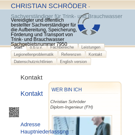
Skip
CHRISTIAN SCHRÖDER
-
to
Sachverständiger für Trink- und Brauchwasser
content
Vereidigter und öffentlich
bestellter Sachverständiger für
die Aufbereitung, Speicherung,
Förderung und Transport von
Trink- und Brauchwasser
Sachgebietsnummer 7950
Start
ö.b.u.v.
Fachbereiche
Leistungen
Legionellenproblematik
Referenzen
Kontakt
Datenschutzrichtlinien
English version
Kontakt
WER BIN ICH
Kontakt
Christian Schröder
Diplom-Ingenieur (FH)
Adresse
Hauptniederlassung