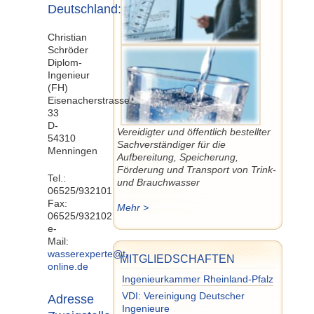
Deutschland:
Christian
Schröder
Diplom-
Ingenieur
(FH)
Eisenacherstrasse
33
D-
Vereidigter und öffentlich bestellter
54310
Sachverständiger für die
Menningen
Aufbereitung, Speicherung,
Förderung und Transport von Trink-
Tel.:
und Brauchwasser
06525/932101
Fax:
Mehr >
06525/932102
e-
Mail:
wasserexperte@t-
MITGLIEDSCHAFTEN
online.de
Ingenieurkammer Rheinland-Pfalz
VDI: Vereinigung Deutscher
Adresse
Ingenieure