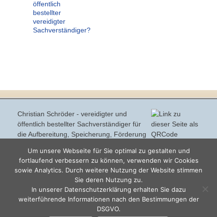
öffentlich
bestellter
vereidigter
Sachverständiger?
Christian Schröder - vereidigter und
öffentlich bestellter Sachverständiger für
die Aufbereitung, Speicherung, Förderung
und Transport
Um unsere Webseite für Sie optimal zu gestalten und
von Trink- und Brauchwasser -
https://www.wasserexperte-
fortlaufend verbessern zu können, verwenden wir Cookies
oebv-schroeder.de/
sowie Analytics. Durch weitere Nutzung der Website stimmen
Sie deren Nutzung zu.
© Christian Schröder 2008-
Top
In unserer Datenschutzerklärung erhalten Sie dazu
2021 - V.2.1.3 2021/02 -
weiterführende Informationen nach den Bestimmungen der
Impressum,
DSGVO.
Datenschutzbeauftragter