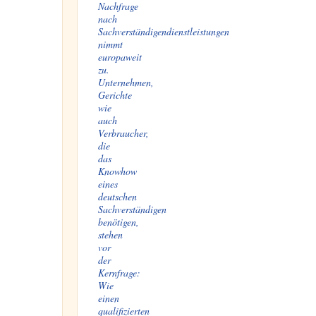
Nachfrage
nach
Sachverständigendienstleistungen
nimmt
europaweit
zu.
Unternehmen,
Gerichte
wie
auch
Verbraucher,
die
das
Knowhow
eines
deutschen
Sachverständigen
benötigen,
stehen
vor
der
Kernfrage:
Wie
einen
qualifizierten